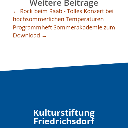
Weitere Beiträge
←
Rock beim Raab - Tolles Konzert bei
hochsommerlichen Temperaturen
Programmheft Sommerakademie zum
Download
→
Kulturstiftung
Friedrichsdorf